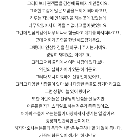
그러다보니 관객들을 감성에 푹 빠지게 만들어요
.
그러한 교감에 많은 보람을 느끼게 되더라고요
.
하루는 지방에 인삼튀김을 하는 곳에 갔었는데
너무 맛있어서 더 먹을 수 없냐고 물어 봤었어요
.
그런데 인삼튀김이 너무 비싸서 힘들다고 얘기를 하시더라고요
.
근데 저희가 공연을 한번 해드렸거든요
.
그랬더니 인삼튀김을 한 바구니 주시는 거예요
.
굉장히 재미있는 이야기죠
.
그리고 저희 클럽에서 여러 사람이 있다 보니
약간의 실력 차이가 있곤 하거든요
.
그러다 보니 미묘하게 신경전이 있어요
.
그리고 다양한 사람들이 있다 보니 다양한 충돌도 생기더라고요
.
그런 상황이 늘 있어 왔어요
.
또한 어린이들은 선생님의 말씀을 잘 듣지만
어른들은 자기 스타일로 하는 경우가 종종 있어요
.
어차피 스쿨에 오는 분들이 다양하셔서 생기는 일 같아요
.
굉장히 인간적인 곳이에요
.
하지만 오시는 분들의 음악적 사랑은 누구하나 할 거 없이 큽니다
.
가끔씩 힘든 일이 생기긴 하지만요
.