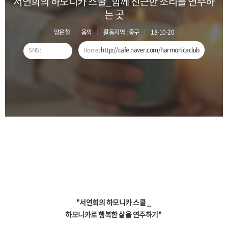
서연희의 하모니카 스쿨_함께 친근한 소리를 연주하
는 곳
양운철
음악
활동지역 : 중구
18-10-20
http://cafe.naver.com/harmonicaclub
SNS :
Home :
"서연희의 하모니카 스쿨 _
하모니카로 행복한 삶을 연주하기"