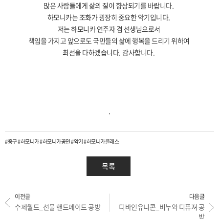
많은 사람들에게 삶의 질이 향상되기를 바랍니다
.
하모니카는 조화가 굉장히 중요한 악기입니다
.
저는 하모니카 연주자 겸 선생님으로서
책임을 가지고 앞으로도 국민들의 삶에 행복을 드리기 위하여
최선을 다하겠습니다
.
감사합니다
.
.
#중구 #하모니카 #하모니카공연 #악기 #하모니카클래스
목록
이전글
다음글
수제월드_선물 핸드메이드 공방
디바인유니콘_비누와 디퓨져 공
방